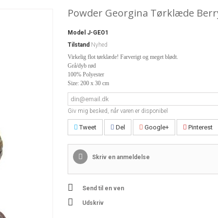
Powder Georgina Tørklæde Berr
Model
J-GEO1
Tilstand
Nyhed
Virkelig flot tørklæde! Farverigt og meget blødt.
Grå/dyb rød
100% Polyester
Size: 200 x 30 cm
Giv mig besked, når varen er disponibel
Tweet
Del
Google+
Pinterest
Skriv en anmeldelse
Send til en ven
Udskriv