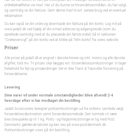
ordrebekræftelse via mail. Her vil du kunne se forsendelsesmåden, du har valgt,
og samtidig se din faktura. Gem denne mail til evt. senere brug ved en eventuel
reklamation.
Du kan også se din ordre og downloade din faktura på din konto. Log ind på
www.jadall.dk ved hjælp af din e-mail adresse og adgangskode (som du
oprettede samtidig med at du placerede din første ordre) Gå til sektionen
"Ordreoversigt" på din konto ved at klikke på "Min konto" fra vores website.
Priser
Alle priser på jadall.dk er angivet i danske kroner og inkl. moms og alle danske
afgifter, told mv. Til prisen skal lægges evt. forsendelsesomkostninger. Vi tager
forbehold for fejl og prisændringer. Der er ikke Track & Trace eller forsikring på
forsendelserne.
Levering
Dine varer vil under normale omstændigheder blive afsendt 2-4
hverdage efter vi har modtaget din bestilling.
Jadall Accessories beregner portoomkostninger ud fra ordrens samlede vægt,
forsendelsesdestination samt forsendelsesmetode. Den normale vil være
brev/brevpakke op til 1 kg. Porto - og fragtomkostninger er lig med Post
Danmarks gældende takster og kan ses på www.postdanmark.dk.
Portoomkostninger vises på din bestilling.