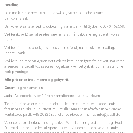
Betaling
Betaling kan ske med Dankort, VISAkort, Masterkort, check samt
bankoverførsel.
Bankoverførsel sker ved forudbetaling via netbank - til Sydbank 0570 462659.
Ved bankoverførsel, afsendes varerne først, når beløbet er registreret i vores
bank.
Ved betaling med check, afsendes varerne først, når checken er modtaget og
indsat i bank.
Ved betaling med VISA/Dankort trækkes betalingen først fra dit kort, når varen
afsendes fra Jadall Accessories - og altså ikke i det øjeblik, du har tastet dine
kortoplysninger.
Alle priser er incl. moms og gebyrfrit.
Garanti og reklamation
Jadall Accessories yder 2 års reklamationsret ifølge købeloven.
Tjek altid dine varer ved modtagelsen. Hvis en vare er blevet skadet under
forsendelsen, skal du hurtigst muligt eller senest den efterfølgende hverdag
kontakte os på tlf. +45 20326397, eller sende os en mail på info@jadall.dk
Varer sendt pr. efterkrav modtages ikke. Ved returnering bedes du bruge Post
Danmark, da det er lettere at spore pakken hvis den skulle blive væk under